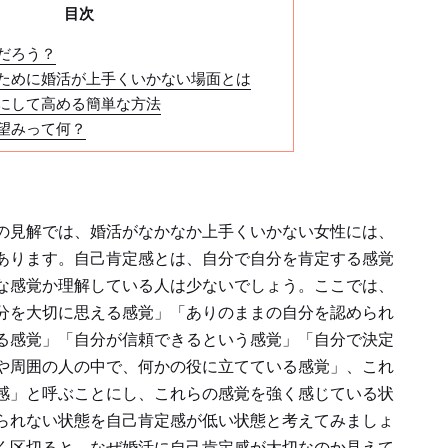
目次
だろう？
ために婚活が上手くいかない場面とは
にして高める簡単な方法
望みって何？
の見解では、婚活がなかなか上手くいかない女性には、
あります。自己肯定感とは、自分で自分を肯定する感覚
な感覚か理解している人は少ないでしょう。ここでは、
分を大切に思える感覚」「ありのままの自分を認められ
る感覚」「自分が信頼できるという感覚」「自分で決定
や周囲の人の中で、何かの役に立てている感覚」、これ
感」と呼ぶことにし、これらの感覚を強く感じている状
られない状態を自己肯定感が低い状態と考えてみましょ
く区切ると、なぜ婚活に自己肯定感が大切なのか見えて