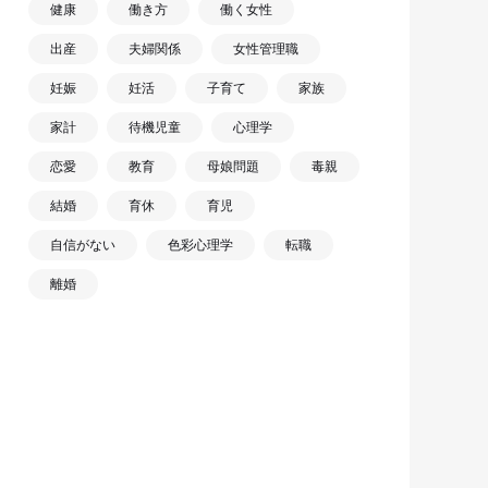
健康
働き方
働く女性
出産
夫婦関係
女性管理職
妊娠
妊活
子育て
家族
家計
待機児童
心理学
恋愛
教育
母娘問題
毒親
結婚
育休
育児
自信がない
色彩心理学
転職
離婚